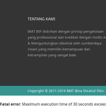
TENTANG KAMI
BMT BIF didirikan dengan prinsip pengelolaan
yang professional dan kredibel dengan motto A
& Menguntungkan dikelola oleh sumberdaya
insani yang memiliki kemampuan dan
ketrampilan yang sangat baik.
Copyright © 2011-2019
BMT Bina Ihsanul Fikri
.
Fatal error
: Maximum execution time of 30 seconds excee