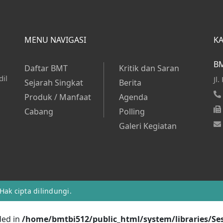
MENU NAVIGASI
K
BM
Daftar BMT
Kritik dan Saran
dil
Jl
Sejarah Singkat
Berita
Produk / Manfaat
Agenda
Cabang
Polling
Galeri Kegiatan
Hak cipta dilindungi.
ded in
/home/bmtbi512/public_html/system/libraries/Sess