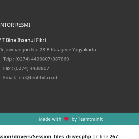
ANTOR RESMI
T Bina Ihsanul Fikri
. Rejowinangun No. 28 B Kotagede Yogyakarta
Telp : (0274) 4438807/387860
Fax : (0274) 4438807
Email: info@bmt-bif.co.id
Made with
by
Teamtrainit
ion/drivers/Session_files_driver.php
on line
267