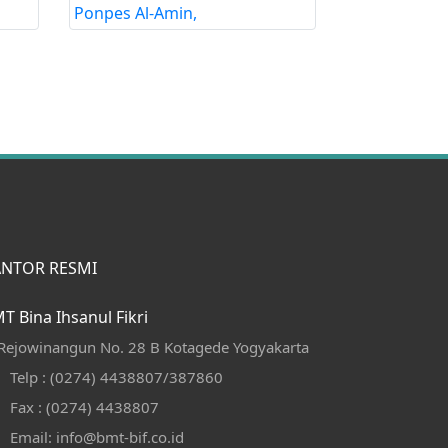
ANTOR RESMI
T Bina Ihsanul Fikri
. Rejowinangun No. 28 B Kotagede Yogyakarta
Telp : (0274) 4438807/387860
Fax : (0274) 4438807
Email: info@bmt-bif.co.id