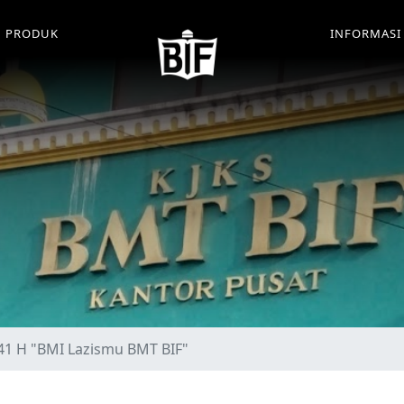
PRODUK
INFORMAS
441 H "BMI Lazismu BMT BIF"