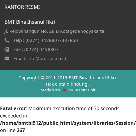
KANTOR RESMI
BMT Bina Ihsanul Fikri
Jl. Rejowinangun No. 28 B Kotagede Yogyakarta
Telp : (0274) 4438807/387860
Fax : (0274) 4438807
Email: info@bmt-bif.co.id
Copyright © 2011-2019
BMT Bina Ihsanul Fikri
.
Hak cipta dilindungi.
Made with
by
Teamtrainit
Fatal error
: Maximum execution time of 30 seconds
exceeded in
/home/bmtbi512/public_html/system/libraries/Session/d
on line
267